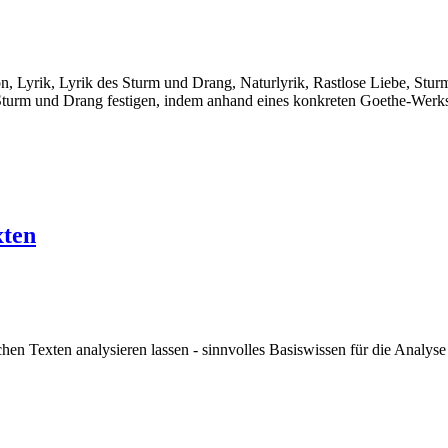
ion, Lyrik, Lyrik des Sturm und Drang, Naturlyrik, Rastlose Liebe, Stu
m Sturm und Drang festigen, indem anhand eines konkreten Goethe-Werk
xten
B
n Texten analysieren lassen - sinnvolles Basiswissen für die Analyse l