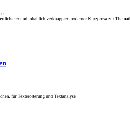
me
verdichteter und inhaltlich verknappter moderner Kurzprosa zur Themat
en
ichen, für Texterörterung und Textanalyse