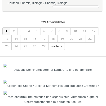
Deutsch, Chemie, Biologie / Chemie, Biologie
529 Arbeitsblätter
1
2
3
4
5
6
7
8
9
10
11
12
13
14
15
16
17
18
19
20
21
22
23
24
25
26
27
weiter »
Aktuelle Stellenangebote für Lehrkräfte und Referendare
Kostenlose Online-Kurse für Mathematik und englische Grammatik
Mediencurriculum erstellen und organisieren. Austausch digitaler
Unterrichtseinheiten mit anderen Schulen