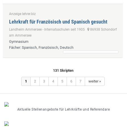
Anzeige lehrer.biz
Lehrkraft für Französisch und Spanisch gesucht
Landheim Ammersee - Internatsschulen seit 1905
86938 Schondorf
am Ammersee
Gymnasium
Fächer
: Spanisch, Französisch, Deutsch
131 Skripten
1
2
3
4
5
6
7
weiter »
Aktuelle Stellenangebote für Lehrkräfte und Referendare