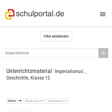
Toggle
naviga
Filter einblenden
Unterrichtsmaterial
´Imperialismus´,
Geschichte, Klasse 12
Datum
Bewertung
Downloads