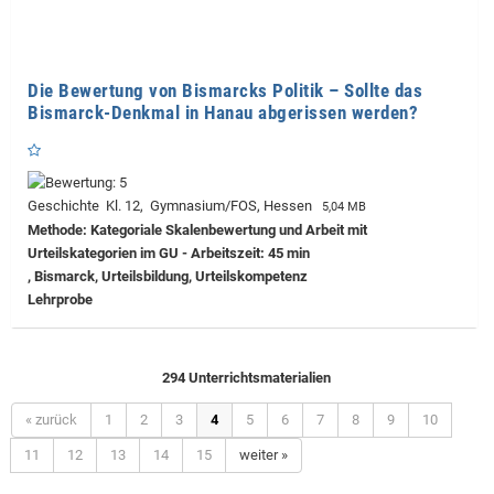
Die Bewertung von Bismarcks Politik – Sollte das
Bismarck-Denkmal in Hanau abgerissen werden?
Geschichte Kl. 12, Gymnasium/FOS, Hessen
5,04 MB
Methode: Kategoriale Skalenbewertung und Arbeit mit
Urteilskategorien im GU - Arbeitszeit: 45 min
, Bismarck, Urteilsbildung, Urteilskompetenz
Lehrprobe
294 Unterrichtsmaterialien
« zurück
1
2
3
4
5
6
7
8
9
10
11
12
13
14
15
weiter »