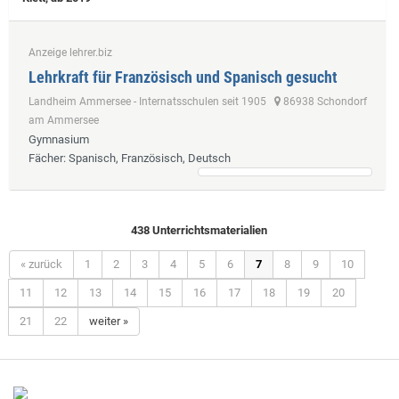
Anzeige lehrer.biz
Lehrkraft für Französisch und Spanisch gesucht
Landheim Ammersee - Internatsschulen seit 1905
86938 Schondorf
am Ammersee
Gymnasium
Fächer
: Spanisch, Französisch, Deutsch
438 Unterrichtsmaterialien
« zurück
1
2
3
4
5
6
7
8
9
10
11
12
13
14
15
16
17
18
19
20
21
22
weiter »