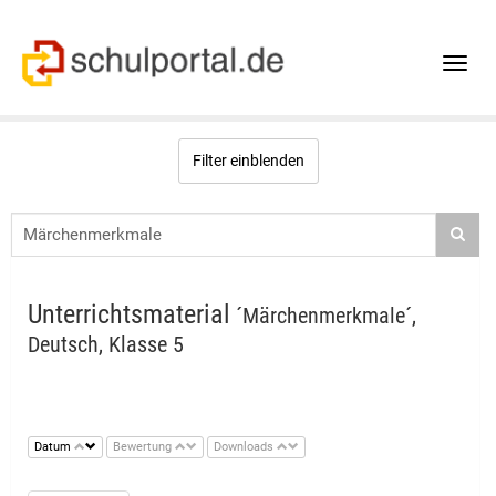
Toggle
naviga
Filter einblenden
Unterrichtsmaterial
´Märchenmerkmale´,
Deutsch, Klasse 5
Datum
Bewertung
Downloads