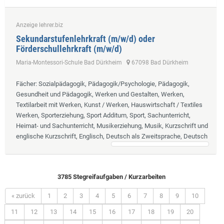
Anzeige lehrer.biz
Sekundarstufenlehrkraft (m/w/d) oder
Förderschullehrkraft (m/w/d)
Maria-Montessori-Schule Bad Dürkheim
67098 Bad Dürkheim
Fächer
: Sozialpädagogik, Pädagogik/Psychologie, Pädagogik,
Gesundheit und Pädagogik, Werken und Gestalten, Werken,
Textilarbeit mit Werken, Kunst / Werken, Hauswirtschaft / Textiles
Werken, Sporterziehung, Sport Additum, Sport, Sachunterricht,
Heimat- und Sachunterricht, Musikerziehung, Musik, Kurzschrift und
englische Kurzschrift, Englisch, Deutsch als Zweitsprache, Deutsch
3785 Stegreifaufgaben / Kurzarbeiten
« zurück
1
2
3
4
5
6
7
8
9
10
11
12
13
14
15
16
17
18
19
20