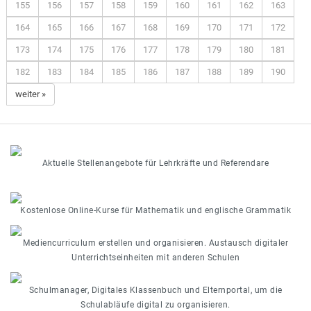
155
156
157
158
159
160
161
162
163
164
165
166
167
168
169
170
171
172
173
174
175
176
177
178
179
180
181
182
183
184
185
186
187
188
189
190
weiter »
Aktuelle Stellenangebote für Lehrkräfte und Referendare
Kostenlose Online-Kurse für Mathematik und englische Grammatik
Mediencurriculum erstellen und organisieren. Austausch digitaler
Unterrichtseinheiten mit anderen Schulen
Schulmanager, Digitales Klassenbuch und Elternportal, um die
Schulabläufe digital zu organisieren.