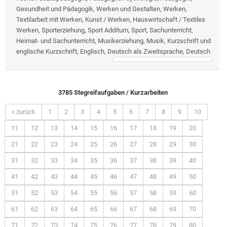
Gesundheit und Pädagogik, Werken und Gestalten, Werken,
Textilarbeit mit Werken, Kunst / Werken, Hauswirtschaft / Textiles
Werken, Sporterziehung, Sport Additum, Sport, Sachunterricht,
Heimat- und Sachunterricht, Musikerziehung, Musik, Kurzschrift und
englische Kurzschrift, Englisch, Deutsch als Zweitsprache, Deutsch
3785 Stegreifaufgaben / Kurzarbeiten
« zurück
1
2
3
4
5
6
7
8
9
10
11
12
13
14
15
16
17
18
19
20
21
22
23
24
25
26
27
28
29
30
31
32
33
34
35
36
37
38
39
40
41
42
43
44
45
46
47
48
49
50
51
52
53
54
55
56
57
58
59
60
61
62
63
64
65
66
67
68
69
70
71
72
73
74
75
76
77
78
79
80