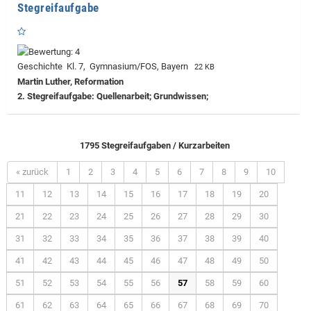
Stegreifaufgabe
Geschichte Kl. 7, Gymnasium/FOS, Bayern
22 KB
Martin Luther, Reformation
2. Stegreifaufgabe: Quellenarbeit; Grundwissen;
1795 Stegreifaufgaben / Kurzarbeiten
« zurück
1
2
3
4
5
6
7
8
9
10
11
12
13
14
15
16
17
18
19
20
21
22
23
24
25
26
27
28
29
30
31
32
33
34
35
36
37
38
39
40
41
42
43
44
45
46
47
48
49
50
51
52
53
54
55
56
57
58
59
60
61
62
63
64
65
66
67
68
69
70