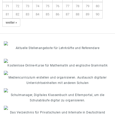
71
72
73
74
75
76
77
78
79
80
81
82
83
84
85
86
87
88
89
90
weiter »
Aktuelle Stellenangebote für Lehrkräfte und Referendare
Kostenlose Online-Kurse für Mathematik und englische Grammatik
Mediencurriculum erstellen und organisieren. Austausch digitaler
Unterrichtseinheiten mit anderen Schulen
Schulmanager, Digitales Klassenbuch und Elternportal, um die
Schulabläufe digital zu organisieren.
Das Verzeichnis für Privatschulen und Internate in Deutschland