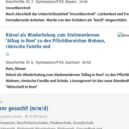
Geschichte Kl. 7, Gymnasium/FOS, Bayern
25 KB
Investiturstreit
Nach Abschluß der Unterrichtseinheit "Investiturstreit". Lückentext und fre
formulierende Antorten. Wurde von den Schülern als "leicht" eingeschätzt.
Rätsel als Wiederholung zum Stationenlernen
"Alltag in Rom" zu den Pflichtbereichen Wohnen,
römische Familie und
Geschichte Kl. 6, Gymnasium/FOS, Sachsen
80 KB
Rom, Römer
Rätsel als Wiederholung zum Stationenlernen "Alltag in Rom" zu den Pflich
Wohnen, römische Familie und Schule. Lösungswort ist das neue Stunden
"Wirtschaft in Rom"
iz
rer gesucht! (m/w/d)
ducation GmbH
10789 Berlin
ymnasium, Berufsfachschulen, Förderschule, Grundschule
lpädagogik, Pädagogik/Psychologie, Pädagogik, Gesundheit und