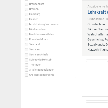
Brandenburg
Anzeige lehrer.b
Bremen
Lehrkraft
Hamburg
Grundschule F
Hessen
Grundschule
Mecklenburg-Vorpommern
Fächer
: Sachun
Niedersachsen
Wirtschaftsmat
Nordrhein-Westfalen
Geschichte/Pol
Rheinland-Pfalz
Sozialkunde, G
Saarland
Kurzschrift un
Sachsen
Sachsen-Anhalt
Schleswig-Holstein
Thüringen
A: alle Bundesländer
CH: deutschsprachig