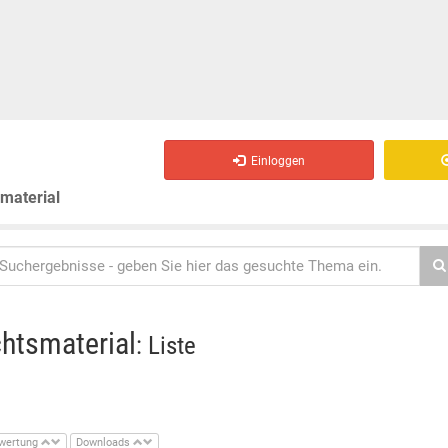
Einloggen
smaterial
chtsmaterial
: Liste
wertung
Downloads