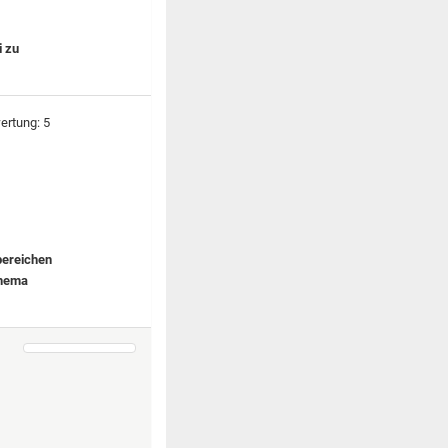
i zu
tbereichen
thema