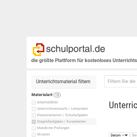
die größte Plattform für kostenloses Unterricht
Unterrichtsmaterial filtern
Materialart
10
Unterri
Arbeitsblätter
Unterrichtsentwürfe / Lehrproben
Klassenarbeiten / Schulaufgaben
Stegreifaufgaben / Kurzarbeiten
Mündliche Prüfungen
Skripten
Datum
Be