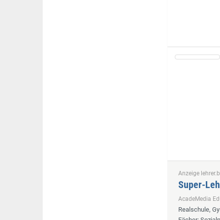
Anzeige lehrer.b
Super-Leh
AcadeMedia E
Realschule, G
Fächer
: Sozia