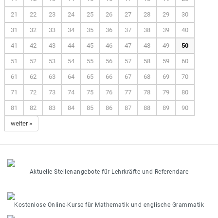
21
22
23
24
25
26
27
28
29
30
31
32
33
34
35
36
37
38
39
40
41
42
43
44
45
46
47
48
49
50
51
52
53
54
55
56
57
58
59
60
61
62
63
64
65
66
67
68
69
70
71
72
73
74
75
76
77
78
79
80
81
82
83
84
85
86
87
88
89
90
weiter »
Aktuelle Stellenangebote für Lehrkräfte und Referendare
Kostenlose Online-Kurse für Mathematik und englische Grammatik