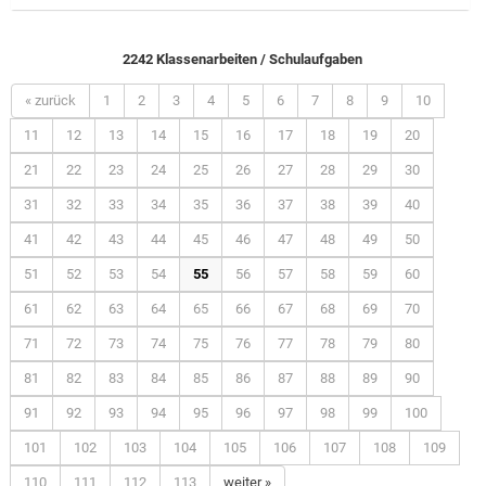
2242 Klassenarbeiten / Schulaufgaben
« zurück
1
2
3
4
5
6
7
8
9
10
11
12
13
14
15
16
17
18
19
20
21
22
23
24
25
26
27
28
29
30
31
32
33
34
35
36
37
38
39
40
41
42
43
44
45
46
47
48
49
50
51
52
53
54
55
56
57
58
59
60
61
62
63
64
65
66
67
68
69
70
71
72
73
74
75
76
77
78
79
80
81
82
83
84
85
86
87
88
89
90
91
92
93
94
95
96
97
98
99
100
101
102
103
104
105
106
107
108
109
110
111
112
113
weiter »