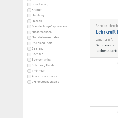
Brandenburg
Bremen
Hamburg
Hessen
Anzeige lehrer.b
Mecklenburg-Vorpommern
Lehrkraft 
Niedersachsen
Nordrhein-Westfalen
Landheim Ammer
Rheinland-Pfalz
Gymnasium
Saarland
Fächer
: Spani
Sachsen
Sachsen-Anhalt
Schleswig-Holstein
Thüringen
A: alle Bundesländer
CH: deutschsprachig