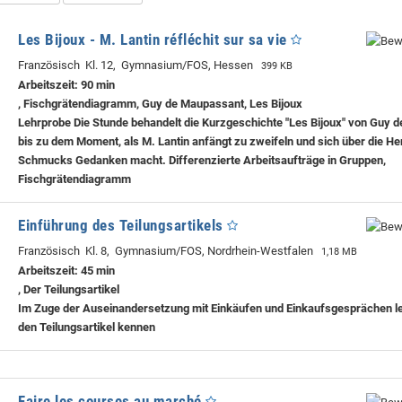
Les Bijoux - M. Lantin réfléchit sur sa vie
Französisch Kl. 12, Gymnasium/FOS, Hessen
399 KB
Arbeitszeit: 90 min
, Fischgrätendiagramm, Guy de Maupassant, Les Bijoux
Lehrprobe
Die Stunde behandelt die Kurzgeschichte "Les Bijoux" von Guy 
bis zu dem Moment, als M. Lantin anfängt zu zweifeln und sich über die He
Schmucks Gedanken macht. Differenzierte Arbeitsaufträge in Gruppen,
Fischgrätendiagramm
Einführung des Teilungsartikels
Französisch Kl. 8, Gymnasium/FOS, Nordrhein-Westfalen
1,18 MB
Arbeitszeit: 45 min
, Der Teilungsartikel
Im Zuge der Auseinandersetzung mit Einkäufen und Einkaufsgesprächen l
den Teilungsartikel kennen
Faire les courses au marché