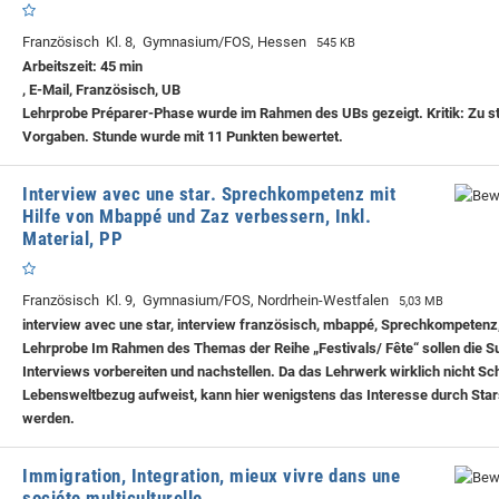
Französisch Kl. 8, Gymnasium/FOS, Hessen
545 KB
Arbeitszeit: 45 min
, E-Mail, Französisch, UB
Lehrprobe
Préparer-Phase wurde im Rahmen des UBs gezeigt. Kritik: Zu s
Vorgaben. Stunde wurde mit 11 Punkten bewertet.
Interview avec une star. Sprechkompetenz mit
Hilfe von Mbappé und Zaz verbessern, Inkl.
Material, PP
Französisch Kl. 9, Gymnasium/FOS, Nordrhein-Westfalen
5,03 MB
interview avec une star, interview französisch, mbappé, Sprechkompetenz
Lehrprobe
Im Rahmen des Themas der Reihe „Festivals/ Fête“ sollen die 
Interviews vorbereiten und nachstellen. Da das Lehrwerk wirklich nicht Sc
Lebensweltbezug aufweist, kann hier wenigstens das Interesse durch Sta
werden.
Immigration, Integration, mieux vivre dans une
sociéte multiculturelle