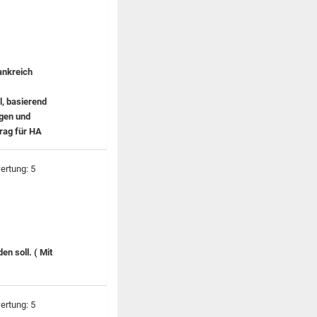
ankreich
l, basierend
agen und
trag für HA
en soll. ( Mit