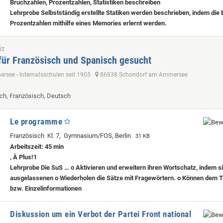
Bruchzahlen, Prozentzahlen, Statistiken beschreiben
Lehrprobe
Selbstständig erstellte Statiken werden beschrieben, indem die
Prozentzahlen mithilfe eines Memories erlernt werden.
iz
für Französisch und Spanisch gesucht
see - Internatsschulen seit 1905
86938 Schondorf am Ammersee
sch, Französisch, Deutsch
Le programme
Französisch Kl. 7, Gymnasium/FOS, Berlin
31 KB
Arbeitszeit: 45 min
, À Plus!1
Lehrprobe
Die SuS … o Aktivieren und erweitern ihren Wortschatz, indem si
ausgelassenen o Wiederholen die Sätze mit Fragewörtern. o Können dem T
bzw. Einzelinformationen
Diskussion um ein Verbot der Partei Front national