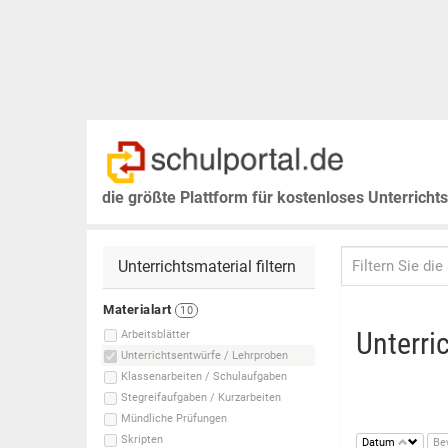
die größte Plattform für kostenloses Unterricht
Unterrichtsmaterial filtern
Materialart
10
Unterri
Arbeitsblätter
Unterrichtsentwürfe / Lehrproben
Klassenarbeiten / Schulaufgaben
Stegreifaufgaben / Kurzarbeiten
Mündliche Prüfungen
Skripten
Datum
Be