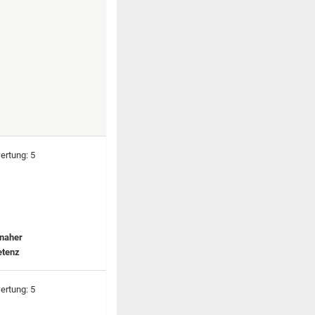
rnaher
etenz