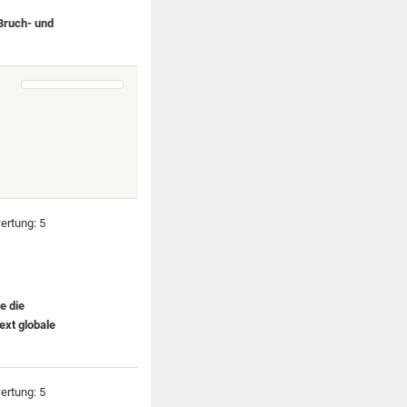
 Bruch- und
e die
ext globale