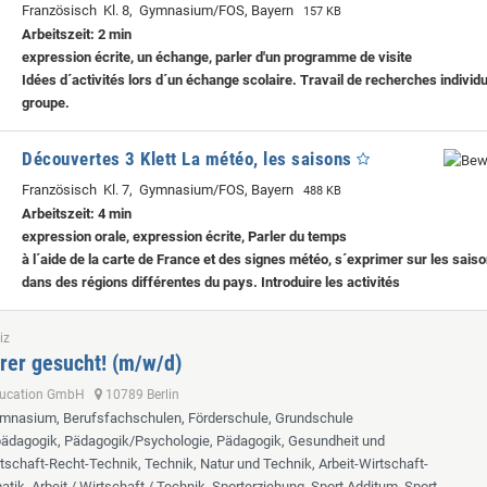
Französisch Kl. 8, Gymnasium/FOS, Bayern
157 KB
Arbeitszeit: 2 min
expression écrite, un échange, parler d'un programme de visite
Idées d´activités lors d´un échange scolaire. Travail de recherches individu
groupe.
Découvertes 3 Klett La météo, les saisons
Französisch Kl. 7, Gymnasium/FOS, Bayern
488 KB
Arbeitszeit: 4 min
expression orale, expression écrite, Parler du temps
à l´aide de la carte de France et des signes météo, s´exprimer sur les sais
dans des régions différentes du pays. Introduire les activités
iz
rer gesucht! (m/w/d)
ducation GmbH
10789 Berlin
ymnasium, Berufsfachschulen, Förderschule, Grundschule
lpädagogik, Pädagogik/Psychologie, Pädagogik, Gesundheit und
tschaft-Recht-Technik, Technik, Natur und Technik, Arbeit-Wirtschaft-
tik, Arbeit / Wirtschaft / Technik, Sporterziehung, Sport Additum, Sport,