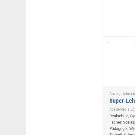
Anzeige lehrer.b
Super-Leh
AcadeMedia E
Realschule, G
Fächer
: Sozia
Pädagogik, Wir
Technik-Informa