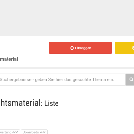
Einloggen
smaterial
chtsmaterial
: Liste
wertung
Downloads