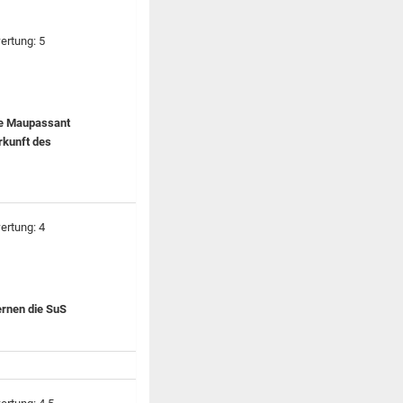
de Maupassant
rkunft des
ernen die SuS