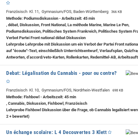
Französisch Kl. 11, Gymnasium/FOS, Baden-Württemberg
366 KB
Methode: Podiumsdiskussion - Arbeitszeit: 45 min
, débat, Diskussion, Front National, La méthode Marine, Marine Le Pen,
Podiumsdiskussion, Politisches System Frankreich, Politisches System Fr
Verbot Partei Front national débat Diskussion
Lehrprobe
Lehrprobe mit Diskussion um ein Verbot der Partei Front nationa
auf "écoute"-Text, einschließlich Unterrichtsentwurf, Verlaufsplan, Quizfr
Antworten, d’accord/veto-Karten, Rollenkarten, Redemittel-AB, Arbeitsauf
Debat: Légalisation du Cannabis - pour ou contre?
Französisch Kl. 10, Gymnasium/FOS, Nordrhein-Westfalen
698 KB
Methode: Fishbowl - Arbeitszeit: 45 min
, Cannabis, Diskussion, Fishbowl, Französisch
Lehrprobe
Fishbowl Diskussion über die Frage, ob Cannabis legalisiert werd
2 + bewertet)
Un échange scolaire: L 4 Decouvertes 3 Klett