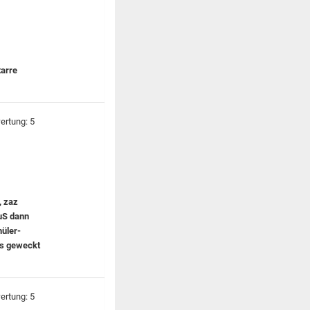
tarre
, zaz
SuS dann
hüler-
rs geweckt