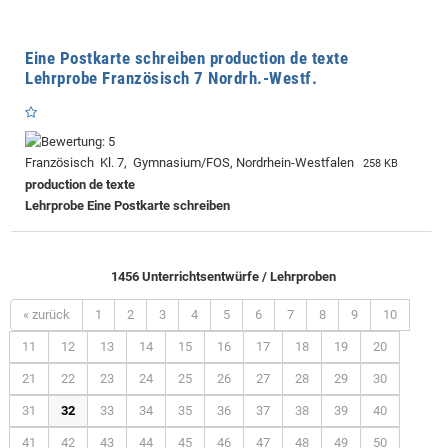
Eine Postkarte schreiben production de texte
Lehrprobe Französisch 7 Nordrh.-Westf.
Französisch Kl. 7, Gymnasium/FOS, Nordrhein-Westfalen
258 KB
production de texte
Lehrprobe
Eine Postkarte schreiben
1456 Unterrichtsentwürfe / Lehrproben
« zurück
1
2
3
4
5
6
7
8
9
10
11
12
13
14
15
16
17
18
19
20
21
22
23
24
25
26
27
28
29
30
31
32
33
34
35
36
37
38
39
40
41
42
43
44
45
46
47
48
49
50