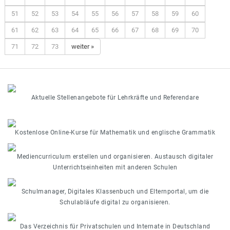
51
52
53
54
55
56
57
58
59
60
61
62
63
64
65
66
67
68
69
70
71
72
73
weiter »
Aktuelle Stellenangebote für Lehrkräfte und Referendare
Kostenlose Online-Kurse für Mathematik und englische Grammatik
Mediencurriculum erstellen und organisieren. Austausch digitaler
Unterrichtseinheiten mit anderen Schulen
Schulmanager, Digitales Klassenbuch und Elternportal, um die
Schulabläufe digital zu organisieren.
Das Verzeichnis für Privatschulen und Internate in Deutschland