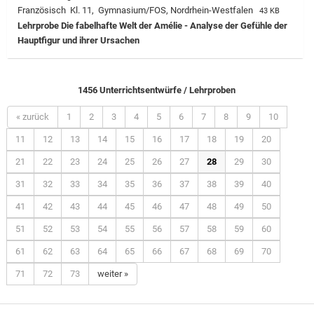
Französisch Kl. 11, Gymnasium/FOS, Nordrhein-Westfalen
43 KB
Lehrprobe
Die fabelhafte Welt der Amélie - Analyse der Gefühle der
Hauptfigur und ihrer Ursachen
1456 Unterrichtsentwürfe / Lehrproben
« zurück
1
2
3
4
5
6
7
8
9
10
11
12
13
14
15
16
17
18
19
20
21
22
23
24
25
26
27
28
29
30
31
32
33
34
35
36
37
38
39
40
41
42
43
44
45
46
47
48
49
50
51
52
53
54
55
56
57
58
59
60
61
62
63
64
65
66
67
68
69
70
71
72
73
weiter »