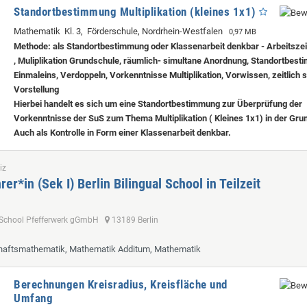
Standortbestimmung Multiplikation (kleines 1x1)
Mathematik Kl. 3, Förderschule, Nordrhein-Westfalen
0,97 MB
Methode: als Standortbestimmung oder Klassenarbeit denkbar - Arbeitszei
, Muliplikation Grundschule, räumlich- simultane Anordnung, Standortbes
Einmaleins, Verdoppeln, Vorkenntnisse Multiplikation, Vorwissen, zeitlich
Vorstellung
Hierbei handelt es sich um eine Standortbestimmung zur Überprüfung der
Vorkenntnisse der SuS zum Thema Multiplikation ( Kleines 1x1) in der Gru
Auch als Kontrolle in Form einer Klassenarbeit denkbar.
iz
er*in (Sek I) Berlin Bilingual School in Teilzeit
al School Pfefferwerk gGmbH
13189 Berlin
chaftsmathematik, Mathematik Additum, Mathematik
Berechnungen Kreisradius, Kreisfläche und
Umfang