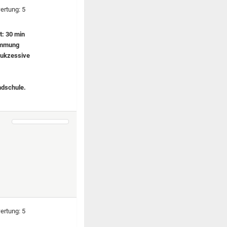
t: 30 min
timmung
 sukzessive
ndschule.