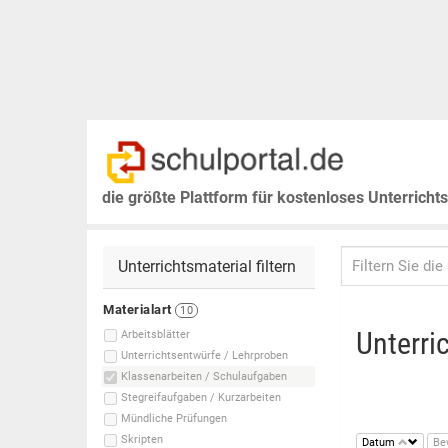
die größte Plattform für kostenloses Unterricht
Unterrichtsmaterial filtern
Materialart
10
Unterri
Arbeitsblätter
Unterrichtsentwürfe / Lehrproben
Klassenarbeiten / Schulaufgaben
Stegreifaufgaben / Kurzarbeiten
Mündliche Prüfungen
Skripten
Datum
Be