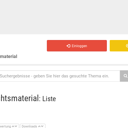
Einloggen
smaterial
chtsmaterial
: Liste
wertung
Downloads