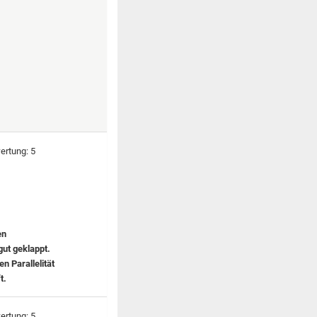
en
gut geklappt.
 Parallelität
t.