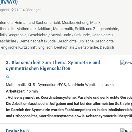
 (m/w/d)
lugfeld
71034 Böblingen
terricht, Heimat- und Sachunterricht, Musikerziehung, Musik,
hematik, Mathematik Additum, Mathematik, Politik und Zeitgeschichte,
itik/Geographie, Geschichte / Sozialkunde / Erdkunde, Geschichte /
eschichte / Gemeinschaftskunde, Geschichte, Biblische Geschichte,
d englische Kurzschrift, Englisch, Deutsch als Zweitsprache, Deutsch
3. Klassenarbeit zum Thema Symmetrie und
symmetrischen Eigenschaften
Mathematik Kl. 5, Gymnasium/FOS, Nordrhein-Westfalen
44 KB
Arbeitszeit: 45 min
, Achsensymmetrie, Koordinatensysteme, Parallele und senkrechte Gerad
Die Arbeit umfasst sechs Aufgaben und hat bei den allermeisten SuS sehr 
Im Bereich der Symmetrie wurden Fachkompetenzen in den Inhaltsbereichen
und Orthogonalität, Koordinatensysteme sowie Achsensymmetrie überprüf
Dreiecke