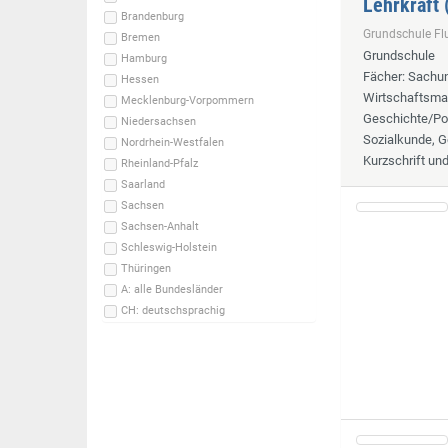
Lehrkraft
Brandenburg
Grundschule F
Bremen
Grundschule
Hamburg
Fächer
: Sachun
Hessen
Wirtschaftsmat
Mecklenburg-Vorpommern
Geschichte/Pol
Niedersachsen
Sozialkunde, G
Nordrhein-Westfalen
Kurzschrift un
Rheinland-Pfalz
Saarland
Sachsen
Sachsen-Anhalt
Schleswig-Holstein
Thüringen
A: alle Bundesländer
CH: deutschsprachig