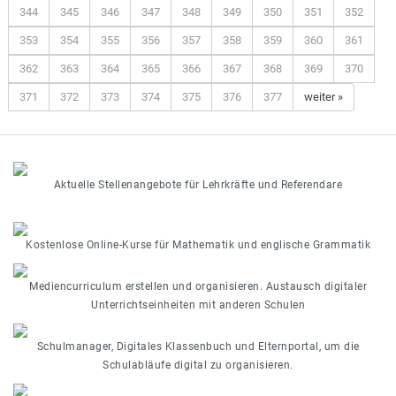
344
345
346
347
348
349
350
351
352
353
354
355
356
357
358
359
360
361
362
363
364
365
366
367
368
369
370
371
372
373
374
375
376
377
weiter »
Aktuelle Stellenangebote für Lehrkräfte und Referendare
Kostenlose Online-Kurse für Mathematik und englische Grammatik
Mediencurriculum erstellen und organisieren. Austausch digitaler
Unterrichtseinheiten mit anderen Schulen
Schulmanager, Digitales Klassenbuch und Elternportal, um die
Schulabläufe digital zu organisieren.