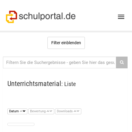
Toggle
naviga
Filter einblenden
Unterrichtsmaterial
: Liste
Datum
Bewertung
Downloads