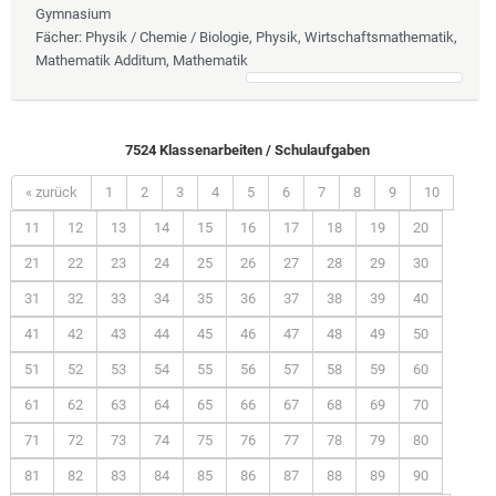
Gymnasium
Fächer
: Physik / Chemie / Biologie, Physik, Wirtschaftsmathematik,
Mathematik Additum, Mathematik
7524 Klassenarbeiten / Schulaufgaben
« zurück
1
2
3
4
5
6
7
8
9
10
11
12
13
14
15
16
17
18
19
20
21
22
23
24
25
26
27
28
29
30
31
32
33
34
35
36
37
38
39
40
41
42
43
44
45
46
47
48
49
50
51
52
53
54
55
56
57
58
59
60
61
62
63
64
65
66
67
68
69
70
71
72
73
74
75
76
77
78
79
80
81
82
83
84
85
86
87
88
89
90