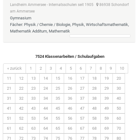
Landheim Ammersee - Internatsschulen seit 1905
86938 Schondorf
am Ammersee
Gymnasium
Fächer
: Physik / Chemie / Biologie, Physik, Wirtschaftsmathematik,
Mathematik Additum, Mathematik
7524 Klassenarbeiten / Schulaufgaben
« zurück
1
2
3
4
5
6
7
8
9
10
11
12
13
14
15
16
17
18
19
20
21
22
23
24
25
26
27
28
29
30
31
32
33
34
35
36
37
38
39
40
41
42
43
44
45
46
47
48
49
50
51
52
53
54
55
56
57
58
59
60
61
62
63
64
65
66
67
68
69
70
71
72
73
74
75
76
77
78
79
80