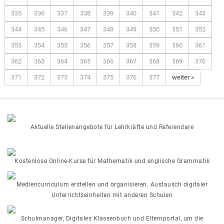
335
336
337
338
339
340
341
342
343
344
345
346
347
348
349
350
351
352
353
354
355
356
357
358
359
360
361
362
363
364
365
366
367
368
369
370
371
372
373
374
375
376
377
weiter »
Aktuelle Stellenangebote für Lehrkräfte und Referendare
Kostenlose Online-Kurse für Mathematik und englische Grammatik
Mediencurriculum erstellen und organisieren. Austausch digitaler
Unterrichtseinheiten mit anderen Schulen
Schulmanager, Digitales Klassenbuch und Elternportal, um die