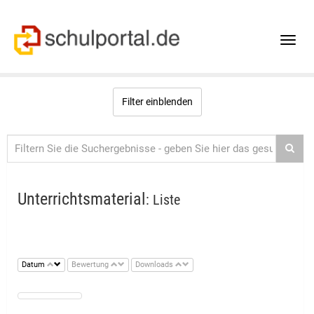
Toggle
naviga
Filter einblenden
Unterrichtsmaterial
: Liste
Datum
Bewertung
Downloads