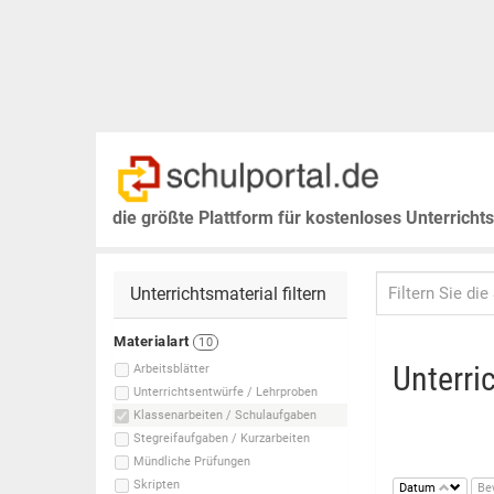
die größte Plattform für kostenloses Unterricht
Unterrichtsmaterial filtern
Materialart
10
Unterri
Arbeitsblätter
Unterrichtsentwürfe / Lehrproben
Klassenarbeiten / Schulaufgaben
Stegreifaufgaben / Kurzarbeiten
Mündliche Prüfungen
Skripten
Datum
Be