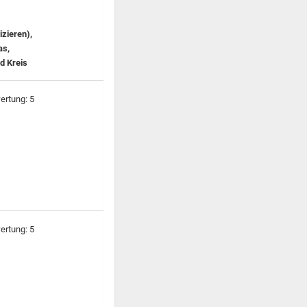
zieren),
as,
d Kreis