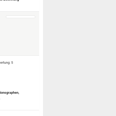
tionsgraphen,
,