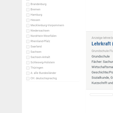
Brandenburg
Bremen
Hamburg
Hessen
Mecklenburg-Vorpommern
Niedersachsen
Nordrhein-Westfalen
Anzeige lehrer.b
Rheinland-Pfalz
Lehrkraft
Saarland
Grundschule F
Sachsen
Grundschule
Sachsen-Anhalt
Fächer
: Sachun
Schleswig-Holstein
Wirtschaftsmat
Thüringen
Geschichte/Pol
A: alle Bundesländer
Sozialkunde, G
CH: deutschsprachig
Kurzschrift un