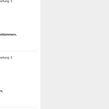
Ausklammern,
rn,