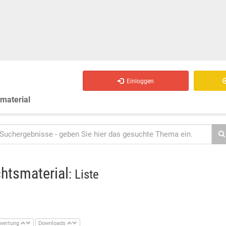
Einloggen
smaterial
chtsmaterial
: Liste
wertung
Downloads