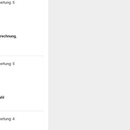
erechnung,
ahl