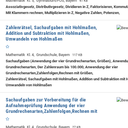
Mathematik Kl. 5, Gymnasium/FOS, Bayern
41 KB
Assoziativgesetz, Distributivgesetz, Dividieren in Z, Faktorisieren, Kommut
Mit Klammern rechnen, Multiplizieren in Z, Negative Zahlen, Potenzen,
Zahlenrätsel, Sachaufgaben mit Hohlmaßen,
Addition und Subtraktion mit Hohlmaßen,
Umwandeln von Hohlmaßen
Mathematik Kl. 4, Grundschule, Bayern
117 KB
Sachaufgaben (Anwendung der vier Grundrechenarten, Größen), Anwendun
Grundrechenarten, Der Zahlenraum bis 100.000, Anwendung der vier
Grundrechenarten,Zahlenfolgen,Rechnen mit Größen,
Zahlenrätsel, Sachaufgaben mit Hohlmaßen, Addition und Subtraktion mit
Umwandeln von Hohlmaßen
Sachaufgaben zur Vorbereitung für die
Aufnahmeprüfung Anwendung der vier
Grundrechenarten,Zahlenfolgen,Rechnen mit
Mathematik Kl. 4, Grundschule, Bayern
27 KB