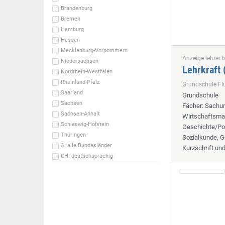
Brandenburg
Bremen
Hamburg
Hessen
Mecklenburg-Vorpommern
Anzeige lehrer.b
Niedersachsen
Lehrkraft
Nordrhein-Westfalen
Rheinland-Pfalz
Grundschule F
Saarland
Grundschule
Sachsen
Fächer
: Sachun
Sachsen-Anhalt
Wirtschaftsmat
Schleswig-Holstein
Geschichte/Pol
Thüringen
Sozialkunde, G
A: alle Bundesländer
Kurzschrift un
CH: deutschsprachig