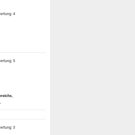
ereichs,
,