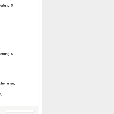
,
chenarten,
e,