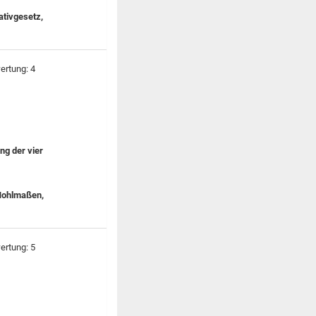
ativgesetz,
g der vier
 Hohlmaßen,