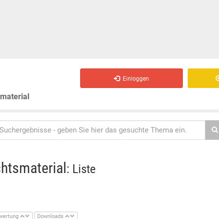
Einloggen
smaterial
chtsmaterial
: Liste
wertung
Downloads