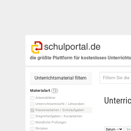
die größte Plattform für kostenloses Unterricht
Unterrichtsmaterial filtern
Materialart
10
Unterri
Arbeitsblätter
Unterrichtsentwürfe / Lehrproben
Klassenarbeiten / Schulaufgaben
Stegreifaufgaben / Kurzarbeiten
Mündliche Prüfungen
Skripten
Datum
Be