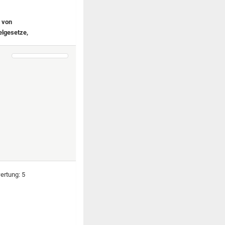
n von
elgesetze,