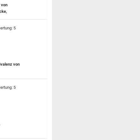
n von
cke,
ivalenz von
,