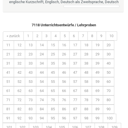
englische Kurzschrift, Englisch, Deutsch als Zweitsprache, Deutsch
7118 Unterrichtsentwürfe / Lehrproben
« zurück
1
2
3
4
5
6
7
8
9
10
11
12
13
14
15
16
17
18
19
20
21
22
23
24
25
26
27
28
29
30
31
32
33
34
35
36
37
38
39
40
41
42
43
44
45
46
47
48
49
50
51
52
53
54
55
56
57
58
59
60
61
62
63
64
65
66
67
68
69
70
71
72
73
74
75
76
77
78
79
80
81
82
83
84
85
86
87
88
89
90
91
92
93
94
95
96
97
98
99
100
101
102
103
104
105
106
107
108
109