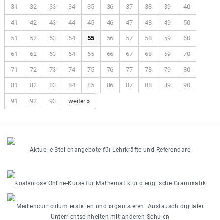
31
32
33
34
35
36
37
38
39
40
41
42
43
44
45
46
47
48
49
50
51
52
53
54
55
56
57
58
59
60
61
62
63
64
65
66
67
68
69
70
71
72
73
74
75
76
77
78
79
80
81
82
83
84
85
86
87
88
89
90
91
92
93
weiter »
Aktuelle Stellenangebote für Lehrkräfte und Referendare
Kostenlose Online-Kurse für Mathematik und englische Grammatik
Mediencurriculum erstellen und organisieren. Austausch digitaler
Unterrichtseinheiten mit anderen Schulen