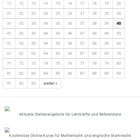
11
12
13
14
15
16
17
18
19
20
21
22
23
24
25
26
27
28
29
30
31
32
33
34
35
36
37
38
39
40
41
42
43
44
45
46
47
48
49
50
51
52
53
54
55
56
57
58
59
60
61
62
63
64
65
66
67
68
69
70
71
72
73
74
75
76
77
78
79
80
81
82
83
84
85
86
87
88
89
90
91
92
93
weiter »
Aktuelle Stellenangebote für Lehrkräfte und Referendare
Kostenlose Online-Kurse für Mathematik und englische Grammatik