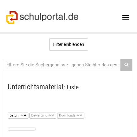
Toggle
naviga
Filter einblenden
Unterrichtsmaterial
: Liste
Datum
Bewertung
Downloads