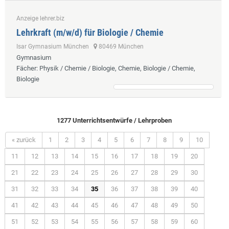
Anzeige lehrer.biz
Lehrkraft (m/w/d) für Biologie / Chemie
Isar Gymnasium München
80469 München
Gymnasium
Fächer
: Physik / Chemie / Biologie, Chemie, Biologie / Chemie,
Biologie
1277 Unterrichtsentwürfe / Lehrproben
« zurück
1
2
3
4
5
6
7
8
9
10
11
12
13
14
15
16
17
18
19
20
21
22
23
24
25
26
27
28
29
30
31
32
33
34
35
36
37
38
39
40
41
42
43
44
45
46
47
48
49
50
51
52
53
54
55
56
57
58
59
60