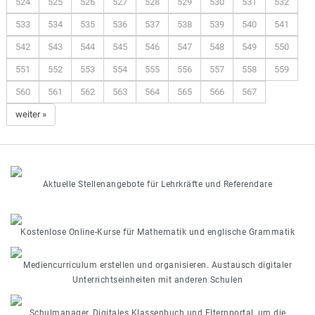
524
525
526
527
528
529
530
531
532
533
534
535
536
537
538
539
540
541
542
543
544
545
546
547
548
549
550
551
552
553
554
555
556
557
558
559
560
561
562
563
564
565
566
567
weiter »
Aktuelle Stellenangebote für Lehrkräfte und Referendare
Kostenlose Online-Kurse für Mathematik und englische Grammatik
Mediencurriculum erstellen und organisieren. Austausch digitaler
Unterrichtseinheiten mit anderen Schulen
Schulmanager, Digitales Klassenbuch und Elternportal, um die