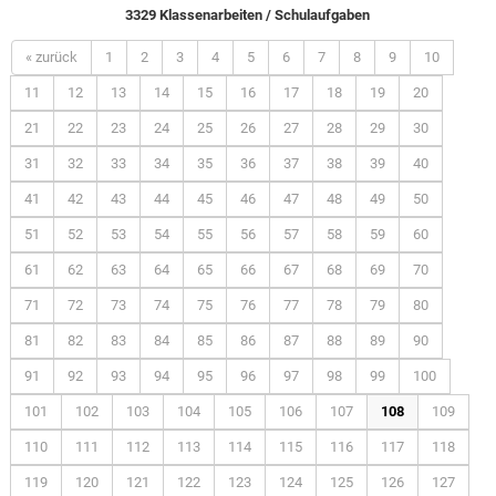
3329 Klassenarbeiten / Schulaufgaben
« zurück
1
2
3
4
5
6
7
8
9
10
11
12
13
14
15
16
17
18
19
20
21
22
23
24
25
26
27
28
29
30
31
32
33
34
35
36
37
38
39
40
41
42
43
44
45
46
47
48
49
50
51
52
53
54
55
56
57
58
59
60
61
62
63
64
65
66
67
68
69
70
71
72
73
74
75
76
77
78
79
80
81
82
83
84
85
86
87
88
89
90
91
92
93
94
95
96
97
98
99
100
101
102
103
104
105
106
107
108
109
110
111
112
113
114
115
116
117
118
119
120
121
122
123
124
125
126
127