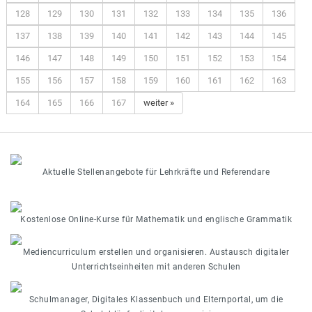
128
129
130
131
132
133
134
135
136
137
138
139
140
141
142
143
144
145
146
147
148
149
150
151
152
153
154
155
156
157
158
159
160
161
162
163
164
165
166
167
weiter »
Aktuelle Stellenangebote für Lehrkräfte und Referendare
Kostenlose Online-Kurse für Mathematik und englische Grammatik
Mediencurriculum erstellen und organisieren. Austausch digitaler
Unterrichtseinheiten mit anderen Schulen
Schulmanager, Digitales Klassenbuch und Elternportal, um die