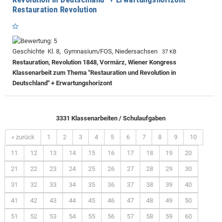
Restauration Revolution
Geschichte Kl. 8, Gymnasium/FOS, Niedersachsen
37 KB
Restauration, Revolution 1848, Vormärz, Wiener Kongress
Klassenarbeit zum Thema "Restauration und Revolution in
Deutschland" + Erwartungshorizont
3331 Klassenarbeiten / Schulaufgaben
« zurück
1
2
3
4
5
6
7
8
9
10
11
12
13
14
15
16
17
18
19
20
21
22
23
24
25
26
27
28
29
30
31
32
33
34
35
36
37
38
39
40
41
42
43
44
45
46
47
48
49
50
51
52
53
54
55
56
57
58
59
60