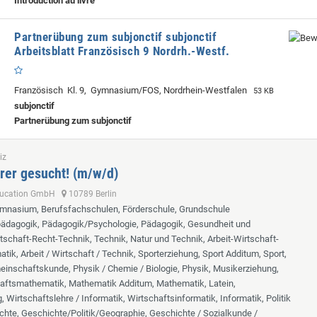
Introduction au livre
Partnerübung zum subjonctif subjonctif
Arbeitsblatt Französisch 9 Nordrh.-Westf.
Französisch Kl. 9, Gymnasium/FOS, Nordrhein-Westfalen
53 KB
subjonctif
Partnerübung zum subjonctif
iz
rer gesucht! (m/w/d)
ducation GmbH
10789 Berlin
ymnasium, Berufsfachschulen, Förderschule, Grundschule
lpädagogik, Pädagogik/Psychologie, Pädagogik, Gesundheit und
tschaft-Recht-Technik, Technik, Natur und Technik, Arbeit-Wirtschaft-
tik, Arbeit / Wirtschaft / Technik, Sporterziehung, Sport Additum, Sport,
inschaftskunde, Physik / Chemie / Biologie, Physik, Musikerziehung,
aftsmathematik, Mathematik Additum, Mathematik, Latein,
 Wirtschaftslehre / Informatik, Wirtschaftsinformatik, Informatik, Politik
chte, Geschichte/Politik/Geographie, Geschichte / Sozialkunde /