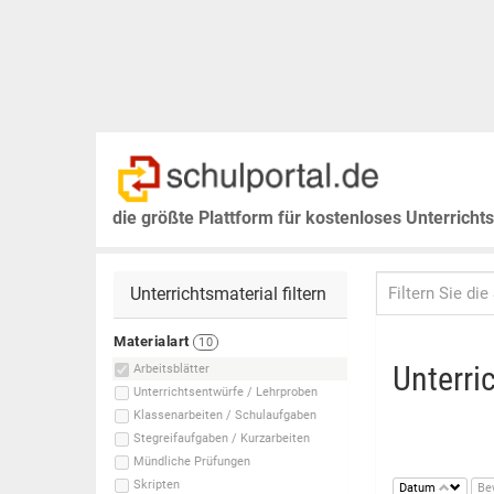
die größte Plattform für kostenloses Unterricht
Unterrichtsmaterial filtern
Materialart
10
Unterri
Arbeitsblätter
Unterrichtsentwürfe / Lehrproben
Klassenarbeiten / Schulaufgaben
Stegreifaufgaben / Kurzarbeiten
Mündliche Prüfungen
Skripten
Datum
Be