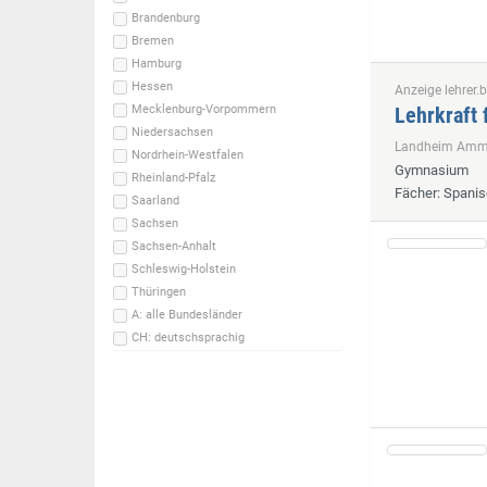
Brandenburg
Bremen
Hamburg
Hessen
Anzeige lehrer.b
Lehrkraft 
Mecklenburg-Vorpommern
Niedersachsen
Landheim Ammer
Nordrhein-Westfalen
Gymnasium
Rheinland-Pfalz
Fächer
: Spani
Saarland
Sachsen
Sachsen-Anhalt
Schleswig-Holstein
Thüringen
A: alle Bundesländer
CH: deutschsprachig