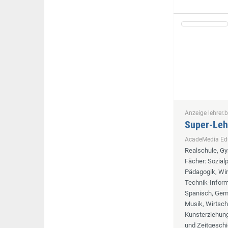
Anzeige lehrer.b
Super-Leh
AcadeMedia E
Realschule, G
Fächer
: Sozia
Pädagogik, Wir
Technik-Informa
Spanisch, Geme
Musik, Wirtsch
Kunsterziehung,
und Zeitgeschi