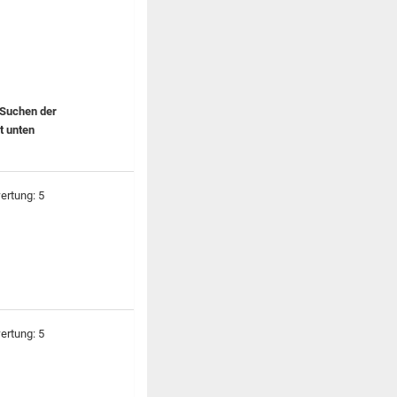
g Suchen der
it unten