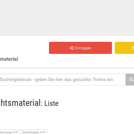
Einloggen
smaterial
chtsmaterial
: Liste
wertung
Downloads