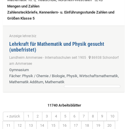
52 KB
Mengen und Zahlen
Zahlensteckbriefe, Kennenlern- u. Einführungsstunde Zahlen und
Größen Klasse 5
Anzeige lehrer.biz
Lehrkraft für Mathematik und Physik gesucht
(unbefristet)
Landheim Ammersee - Internatsschulen seit 1905
86938 Schondorf
am Ammersee
Gymnasium
Fächer
: Physik / Chemie / Biologie, Physik, Wirtschaftsmathematik,
Mathematik Additum, Mathematik
11740 Arbeitsblätter
« zurück
1
2
3
4
5
6
7
8
9
10
11
12
13
14
15
16
17
18
19
20