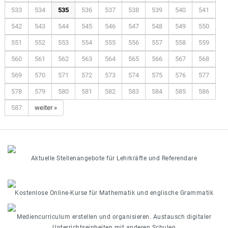
533
534
535
536
537
538
539
540
541
542
543
544
545
546
547
548
549
550
551
552
553
554
555
556
557
558
559
560
561
562
563
564
565
566
567
568
569
570
571
572
573
574
575
576
577
578
579
580
581
582
583
584
585
586
587
weiter »
Aktuelle Stellenangebote für Lehrkräfte und Referendare
Kostenlose Online-Kurse für Mathematik und englische Grammatik
Mediencurriculum erstellen und organisieren. Austausch digitaler
Unterrichtseinheiten mit anderen Schulen