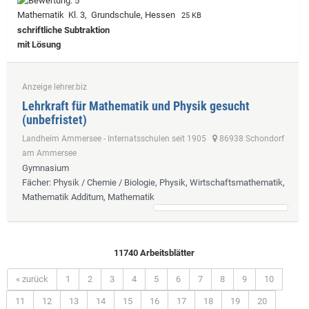
Mathematik Kl. 3, Grundschule, Hessen
25 KB
schriftliche Subtraktion
mit Lösung
Anzeige lehrer.biz
Lehrkraft für Mathematik und Physik gesucht
(unbefristet)
Landheim Ammersee - Internatsschulen seit 1905
86938 Schondorf
am Ammersee
Gymnasium
Fächer
: Physik / Chemie / Biologie, Physik, Wirtschaftsmathematik,
Mathematik Additum, Mathematik
11740 Arbeitsblätter
« zurück
1
2
3
4
5
6
7
8
9
10
11
12
13
14
15
16
17
18
19
20