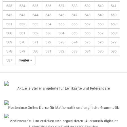
533
534
535
536
537
538
539
540
541
542
543
544
545
546
547
548
549
550
551
552
553
554
555
556
557
558
559
560
561
562
563
564
565
566
567
568
569
570
571
572
573
574
575
576
577
578
579
580
581
582
583
584
585
586
587
weiter »
Aktuelle Stellenangebote für Lehrkräfte und Referendare
Kostenlose Online-Kurse für Mathematik und englische Grammatik
Mediencurriculum erstellen und organisieren. Austausch digitaler
Unterrichtseinheiten mit anderen Schulen