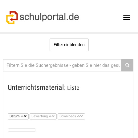
Toggle
naviga
Filter einblenden
Unterrichtsmaterial
: Liste
Datum
Bewertung
Downloads