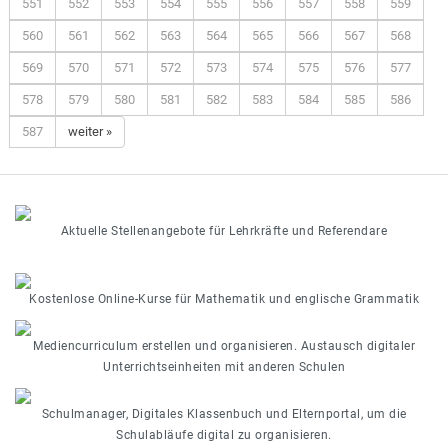
551
552
553
554
555
556
557
558
559
560
561
562
563
564
565
566
567
568
569
570
571
572
573
574
575
576
577
578
579
580
581
582
583
584
585
586
587
weiter »
Aktuelle Stellenangebote für Lehrkräfte und Referendare
Kostenlose Online-Kurse für Mathematik und englische Grammatik
Mediencurriculum erstellen und organisieren. Austausch digitaler
Unterrichtseinheiten mit anderen Schulen
Schulmanager, Digitales Klassenbuch und Elternportal, um die
Schulabläufe digital zu organisieren.