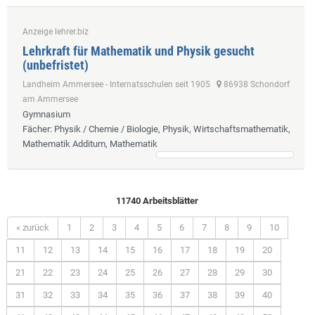
Anzeige lehrer.biz
Lehrkraft für Mathematik und Physik gesucht
(unbefristet)
Landheim Ammersee - Internatsschulen seit 1905
86938 Schondorf
am Ammersee
Gymnasium
Fächer
: Physik / Chemie / Biologie, Physik, Wirtschaftsmathematik,
Mathematik Additum, Mathematik
11740 Arbeitsblätter
« zurück
1
2
3
4
5
6
7
8
9
10
11
12
13
14
15
16
17
18
19
20
21
22
23
24
25
26
27
28
29
30
31
32
33
34
35
36
37
38
39
40