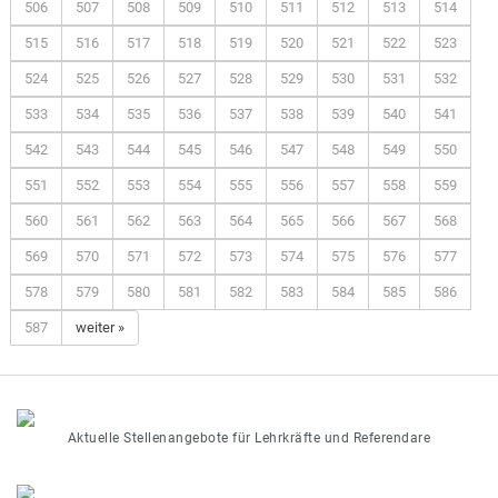
506
507
508
509
510
511
512
513
514
515
516
517
518
519
520
521
522
523
524
525
526
527
528
529
530
531
532
533
534
535
536
537
538
539
540
541
542
543
544
545
546
547
548
549
550
551
552
553
554
555
556
557
558
559
560
561
562
563
564
565
566
567
568
569
570
571
572
573
574
575
576
577
578
579
580
581
582
583
584
585
586
587
weiter »
Aktuelle Stellenangebote für Lehrkräfte und Referendare