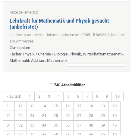
Anzeige lehrer.biz
Lehrkraft für Mathematik und Physik gesucht
(unbefristet)
Landheim Ammersee - Internatsschulen seit 1905
86938 Schondorf
am Ammersee
Gymnasium
Fächer
: Physik / Chemie / Biologie, Physik, Wirtschaftsmathematik,
Mathematik Additum, Mathematik
11740 Arbeitsblätter
« zurück
1
2
3
4
5
6
7
8
9
10
11
12
13
14
15
16
17
18
19
20
21
22
23
24
25
26
27
28
29
30
31
32
33
34
35
36
37
38
39
40
41
42
43
44
45
46
47
48
49
50