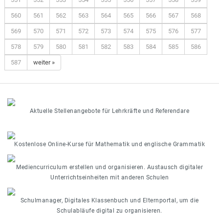
560
561
562
563
564
565
566
567
568
569
570
571
572
573
574
575
576
577
578
579
580
581
582
583
584
585
586
587
weiter »
Aktuelle Stellenangebote für Lehrkräfte und Referendare
Kostenlose Online-Kurse für Mathematik und englische Grammatik
Mediencurriculum erstellen und organisieren. Austausch digitaler
Unterrichtseinheiten mit anderen Schulen
Schulmanager, Digitales Klassenbuch und Elternportal, um die
Schulabläufe digital zu organisieren.