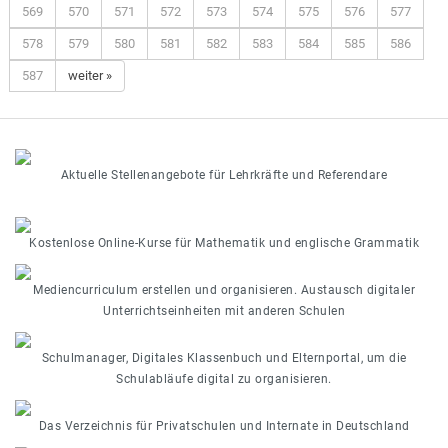
569
570
571
572
573
574
575
576
577
578
579
580
581
582
583
584
585
586
587
weiter »
Aktuelle Stellenangebote für Lehrkräfte und Referendare
Kostenlose Online-Kurse für Mathematik und englische Grammatik
Mediencurriculum erstellen und organisieren. Austausch digitaler
Unterrichtseinheiten mit anderen Schulen
Schulmanager, Digitales Klassenbuch und Elternportal, um die
Schulabläufe digital zu organisieren.
Das Verzeichnis für Privatschulen und Internate in Deutschland