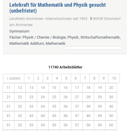
Lehrkraft für Mathematik und Physik gesucht
(unbefristet)
Landheim Ammersee - Internatsschulen seit 1905
86938 Schondorf
am Ammersee
Gymnasium
Fächer
: Physik / Chemie / Biologie, Physik, Wirtschaftsmathematik,
Mathematik Additum, Mathematik
11740 Arbeitsblätter
« zurück
1
2
3
4
5
6
7
8
9
10
11
12
13
14
15
16
17
18
19
20
21
22
23
24
25
26
27
28
29
30
31
32
33
34
35
36
37
38
39
40
41
42
43
44
45
46
47
48
49
50
51
52
53
54
55
56
57
58
59
60