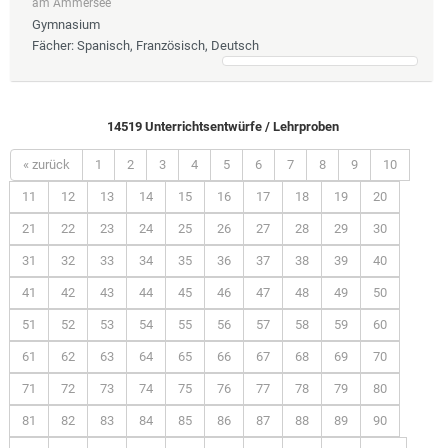
am Ammersee
Gymnasium
Fächer
: Spanisch, Französisch, Deutsch
14519 Unterrichtsentwürfe / Lehrproben
« zurück
1
2
3
4
5
6
7
8
9
10
11
12
13
14
15
16
17
18
19
20
21
22
23
24
25
26
27
28
29
30
31
32
33
34
35
36
37
38
39
40
41
42
43
44
45
46
47
48
49
50
51
52
53
54
55
56
57
58
59
60
61
62
63
64
65
66
67
68
69
70
71
72
73
74
75
76
77
78
79
80
81
82
83
84
85
86
87
88
89
90