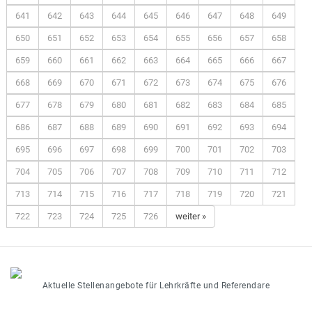
641
642
643
644
645
646
647
648
649
650
651
652
653
654
655
656
657
658
659
660
661
662
663
664
665
666
667
668
669
670
671
672
673
674
675
676
677
678
679
680
681
682
683
684
685
686
687
688
689
690
691
692
693
694
695
696
697
698
699
700
701
702
703
704
705
706
707
708
709
710
711
712
713
714
715
716
717
718
719
720
721
722
723
724
725
726
weiter »
Aktuelle Stellenangebote für Lehrkräfte und Referendare