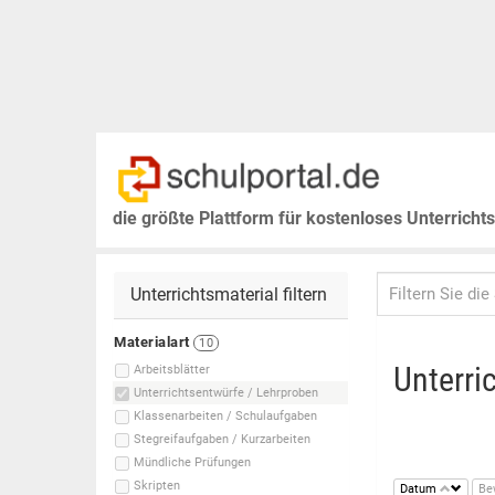
die größte Plattform für kostenloses Unterricht
Unterrichtsmaterial filtern
Materialart
10
Unterri
Arbeitsblätter
Unterrichtsentwürfe / Lehrproben
Klassenarbeiten / Schulaufgaben
Stegreifaufgaben / Kurzarbeiten
Mündliche Prüfungen
Skripten
Datum
Be