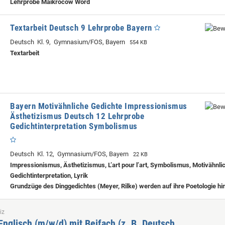
Lehrprobe
Maikrocow Word
Textarbeit Deutsch 9 Lehrprobe Bayern
Deutsch Kl. 9, Gymnasium/FOS, Bayern
554 KB
Textarbeit
Bayern Motivähnliche Gedichte Impressionismus
Ästhetizismus Deutsch 12 Lehrprobe
Gedichtinterpretation Symbolismus
Deutsch Kl. 12, Gymnasium/FOS, Bayern
22 KB
Impressionismus, Ästhetizismus, L’art pour l’art, Symbolismus, Motivähnli
Gedichtinterpretation, Lyrik
Grundzüge des Dinggedichtes (Meyer, Rilke) werden auf ihre Poetologie hin
iz
Englisch (m/w/d) mit Beifach (z. B. Deutsch,