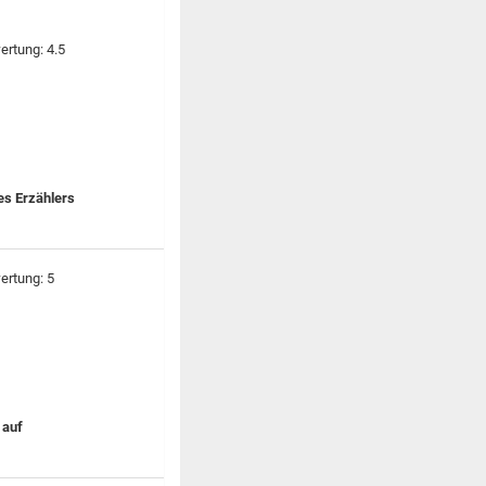
es Erzählers
 auf