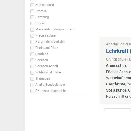
Brandenburg
Bremen
Hamburg
Hessen
Mecklenburg-Vorpommern
Niedersachsen
Nordrhein-Westfalen
Anzeige lehrer.b
Rheinland-Pfalz
Lehrkraft
Saarland
Grundschule F
Sachsen
Grundschule
Sachsen-Anhalt
Fächer
: Sachun
Schleswig-Holstein
Wirtschaftsmat
Thüringen
Geschichte/Pol
A: alle Bundesländer
Sozialkunde, G
CH: deutschsprachig
Kurzschrift un