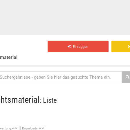
Einloggen
smaterial
chtsmaterial
: Liste
wertung
Downloads