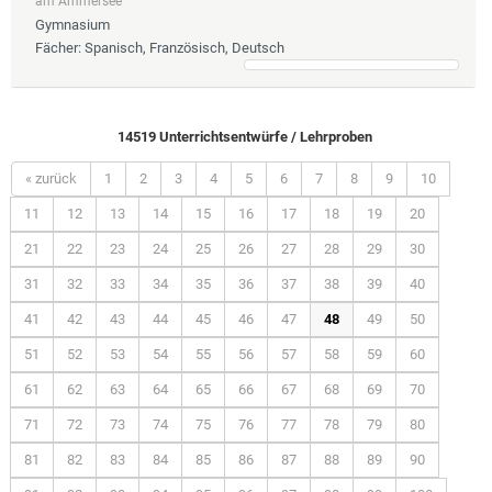
am Ammersee
Gymnasium
Fächer
: Spanisch, Französisch, Deutsch
14519 Unterrichtsentwürfe / Lehrproben
« zurück
1
2
3
4
5
6
7
8
9
10
11
12
13
14
15
16
17
18
19
20
21
22
23
24
25
26
27
28
29
30
31
32
33
34
35
36
37
38
39
40
41
42
43
44
45
46
47
48
49
50
51
52
53
54
55
56
57
58
59
60
61
62
63
64
65
66
67
68
69
70
71
72
73
74
75
76
77
78
79
80
81
82
83
84
85
86
87
88
89
90