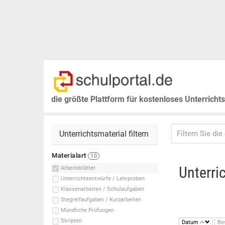
die größte Plattform für kostenloses Unterricht
Unterrichtsmaterial filtern
Materialart
10
Unterri
Arbeitsblätter
Unterrichtsentwürfe / Lehrproben
Klassenarbeiten / Schulaufgaben
Stegreifaufgaben / Kurzarbeiten
Mündliche Prüfungen
Skripten
Datum
Be