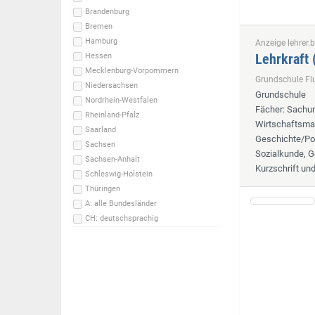
Brandenburg
Bremen
Hamburg
Anzeige lehrer.b
Lehrkraft
Hessen
Mecklenburg-Vorpommern
Grundschule F
Niedersachsen
Grundschule
Nordrhein-Westfalen
Fächer
: Sachun
Rheinland-Pfalz
Wirtschaftsmat
Saarland
Geschichte/Pol
Sachsen
Sozialkunde, G
Sachsen-Anhalt
Kurzschrift un
Schleswig-Holstein
Thüringen
A: alle Bundesländer
CH: deutschsprachig