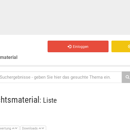
Einloggen
smaterial
chtsmaterial
: Liste
wertung
Downloads