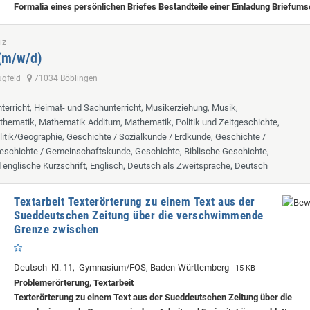
Formalia eines persönlichen Briefes Bestandteile einer Einladung Briefum
iz
 (m/w/d)
lugfeld
71034 Böblingen
terricht, Heimat- und Sachunterricht, Musikerziehung, Musik,
hematik, Mathematik Additum, Mathematik, Politik und Zeitgeschichte,
itik/Geographie, Geschichte / Sozialkunde / Erdkunde, Geschichte /
eschichte / Gemeinschaftskunde, Geschichte, Biblische Geschichte,
d englische Kurzschrift, Englisch, Deutsch als Zweitsprache, Deutsch
Textarbeit Texterörterung zu einem Text aus der
Sueddeutschen Zeitung über die verschwimmende
Grenze zwischen
Deutsch Kl. 11, Gymnasium/FOS, Baden-Württemberg
15 KB
Problemerörterung, Textarbeit
Texterörterung zu einem Text aus der Sueddeutschen Zeitung über die