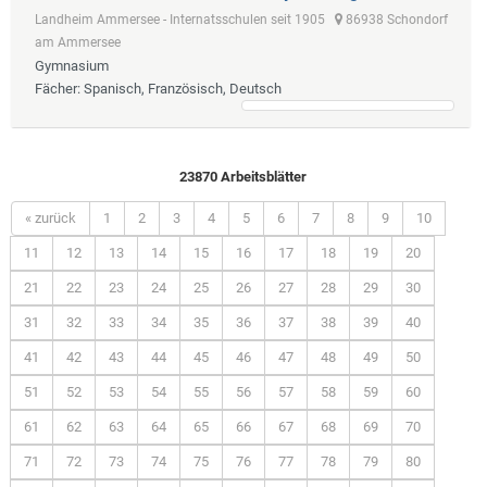
Landheim Ammersee - Internatsschulen seit 1905
86938 Schondorf
am Ammersee
Gymnasium
Fächer
: Spanisch, Französisch, Deutsch
23870 Arbeitsblätter
« zurück
1
2
3
4
5
6
7
8
9
10
11
12
13
14
15
16
17
18
19
20
21
22
23
24
25
26
27
28
29
30
31
32
33
34
35
36
37
38
39
40
41
42
43
44
45
46
47
48
49
50
51
52
53
54
55
56
57
58
59
60
61
62
63
64
65
66
67
68
69
70
71
72
73
74
75
76
77
78
79
80