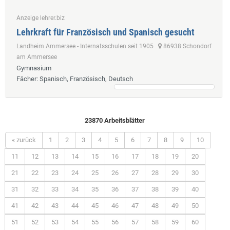
Anzeige lehrer.biz
Lehrkraft für Französisch und Spanisch gesucht
Landheim Ammersee - Internatsschulen seit 1905
86938 Schondorf
am Ammersee
Gymnasium
Fächer
: Spanisch, Französisch, Deutsch
23870 Arbeitsblätter
« zurück
1
2
3
4
5
6
7
8
9
10
11
12
13
14
15
16
17
18
19
20
21
22
23
24
25
26
27
28
29
30
31
32
33
34
35
36
37
38
39
40
41
42
43
44
45
46
47
48
49
50
51
52
53
54
55
56
57
58
59
60