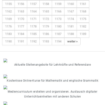
1155
1156
1157
1158
1159
1160
1161
1162
1163
1164
1165
1166
1167
1168
1169
1170
1171
1172
1173
1174
1175
1176
1177
1178
1179
1180
1181
1182
1183
1184
1185
1186
1187
1188
1189
1190
1191
1192
1193
1194
weiter »
Aktuelle Stellenangebote für Lehrkräfte und Referendare
Kostenlose Online-Kurse für Mathematik und englische Grammatik
Mediencurriculum erstellen und organisieren. Austausch digitaler
Unterrichtseinheiten mit anderen Schulen