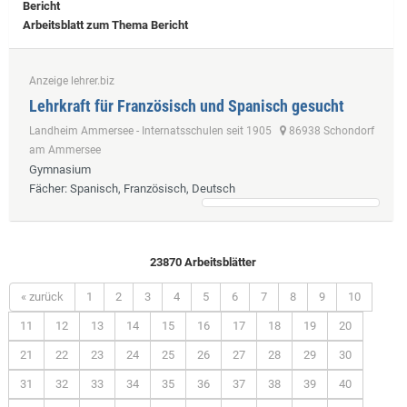
Bericht
Arbeitsblatt zum Thema Bericht
Anzeige lehrer.biz
Lehrkraft für Französisch und Spanisch gesucht
Landheim Ammersee - Internatsschulen seit 1905
86938 Schondorf
am Ammersee
Gymnasium
Fächer
: Spanisch, Französisch, Deutsch
23870 Arbeitsblätter
« zurück
1
2
3
4
5
6
7
8
9
10
11
12
13
14
15
16
17
18
19
20
21
22
23
24
25
26
27
28
29
30
31
32
33
34
35
36
37
38
39
40