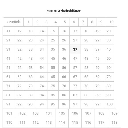
23870 Arbeitsblätter
« zurück
1
2
3
4
5
6
7
8
9
10
11
12
13
14
15
16
17
18
19
20
21
22
23
24
25
26
27
28
29
30
31
32
33
34
35
36
37
38
39
40
41
42
43
44
45
46
47
48
49
50
51
52
53
54
55
56
57
58
59
60
61
62
63
64
65
66
67
68
69
70
71
72
73
74
75
76
77
78
79
80
81
82
83
84
85
86
87
88
89
90
91
92
93
94
95
96
97
98
99
100
101
102
103
104
105
106
107
108
109
110
111
112
113
114
115
116
117
118