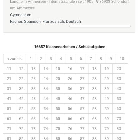
Landheim Ammersee - Internatsschulen seit 1905
86938 Schondorf
am Ammersee
Gymnasium
Fächer
: Spanisch, Französisch, Deutsch
16657 Klassenarbeiten / Schulaufgaben
« zurück
1
2
3
4
5
6
7
8
9
10
11
12
13
14
15
16
17
18
19
20
21
22
23
24
25
26
27
28
29
30
31
32
33
34
35
36
37
38
39
40
41
42
43
44
45
46
47
48
49
50
51
52
53
54
55
56
57
58
59
60
61
62
63
64
65
66
67
68
69
70
71
72
73
74
75
76
77
78
79
80
81
82
83
84
85
86
87
88
89
90