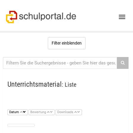
Toggle
naviga
Filter einblenden
Unterrichtsmaterial
: Liste
Datum
Bewertung
Downloads