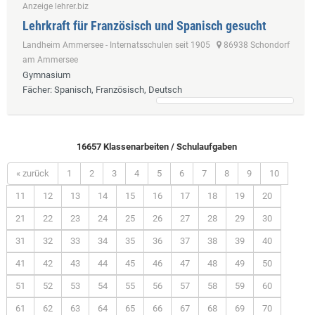
Anzeige lehrer.biz
Lehrkraft für Französisch und Spanisch gesucht
Landheim Ammersee - Internatsschulen seit 1905
86938 Schondorf
am Ammersee
Gymnasium
Fächer
: Spanisch, Französisch, Deutsch
16657 Klassenarbeiten / Schulaufgaben
« zurück
1
2
3
4
5
6
7
8
9
10
11
12
13
14
15
16
17
18
19
20
21
22
23
24
25
26
27
28
29
30
31
32
33
34
35
36
37
38
39
40
41
42
43
44
45
46
47
48
49
50
51
52
53
54
55
56
57
58
59
60
61
62
63
64
65
66
67
68
69
70