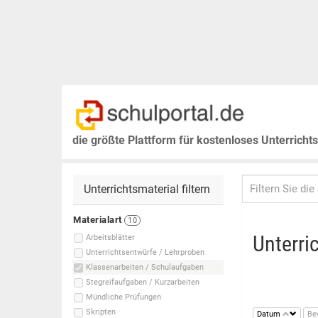
die größte Plattform für kostenloses Unterricht
Unterrichtsmaterial filtern
Materialart
10
Unterri
Arbeitsblätter
Unterrichtsentwürfe / Lehrproben
Klassenarbeiten / Schulaufgaben
Stegreifaufgaben / Kurzarbeiten
Mündliche Prüfungen
Skripten
Datum
Be