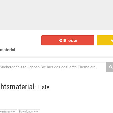
Einloggen
smaterial
chtsmaterial
: Liste
wertung
Downloads