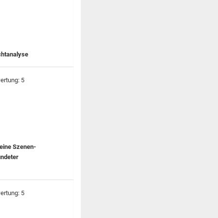
chtanalyse
 eine Szenen-
ündeter