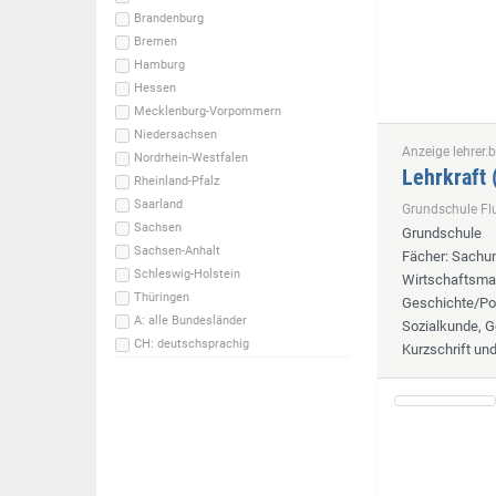
Brandenburg
Bremen
Hamburg
Hessen
Mecklenburg-Vorpommern
Niedersachsen
Anzeige lehrer.b
Nordrhein-Westfalen
Lehrkraft
Rheinland-Pfalz
Saarland
Grundschule F
Sachsen
Grundschule
Sachsen-Anhalt
Fächer
: Sachun
Schleswig-Holstein
Wirtschaftsmat
Thüringen
Geschichte/Pol
A: alle Bundesländer
Sozialkunde, G
CH: deutschsprachig
Kurzschrift un