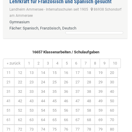
Lehrkraft für Französisch und Spanisch gesucht
Landheim Ammersee - Internatsschulen seit 1905
86938 Schondorf
am Ammersee
Gymnasium
Fächer
: Spanisch, Französisch, Deutsch
16657 Klassenarbeiten / Schulaufgaben
« zurück
1
2
3
4
5
6
7
8
9
10
11
12
13
14
15
16
17
18
19
20
21
22
23
24
25
26
27
28
29
30
31
32
33
34
35
36
37
38
39
40
41
42
43
44
45
46
47
48
49
50
51
52
53
54
55
56
57
58
59
60
61
62
63
64
65
66
67
68
69
70
71
72
73
74
75
76
77
78
79
80