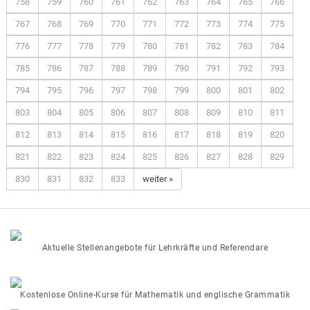
758
759
760
761
762
763
764
765
766
767
768
769
770
771
772
773
774
775
776
777
778
779
780
781
782
783
784
785
786
787
788
789
790
791
792
793
794
795
796
797
798
799
800
801
802
803
804
805
806
807
808
809
810
811
812
813
814
815
816
817
818
819
820
821
822
823
824
825
826
827
828
829
830
831
832
833
weiter »
Aktuelle Stellenangebote für Lehrkräfte und Referendare
Kostenlose Online-Kurse für Mathematik und englische Grammatik