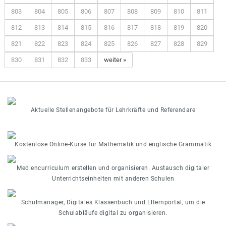
803
804
805
806
807
808
809
810
811
812
813
814
815
816
817
818
819
820
821
822
823
824
825
826
827
828
829
830
831
832
833
weiter »
Aktuelle Stellenangebote für Lehrkräfte und Referendare
Kostenlose Online-Kurse für Mathematik und englische Grammatik
Mediencurriculum erstellen und organisieren. Austausch digitaler
Unterrichtseinheiten mit anderen Schulen
Schulmanager, Digitales Klassenbuch und Elternportal, um die
Schulabläufe digital zu organisieren.