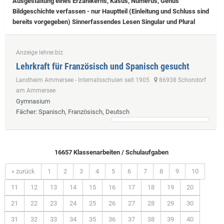
Ausgestaltung eines Erzählkerns, Kasus, Numerus, Genus
Bildgeschichte verfassen - nur Hauptteil (Einleitung und Schluss sind
bereits vorgegeben) Sinnerfassendes Lesen Singular und Plural
Anzeige lehrer.biz
Lehrkraft für Französisch und Spanisch gesucht
Landheim Ammersee - Internatsschulen seit 1905
86938 Schondorf
am Ammersee
Gymnasium
Fächer
: Spanisch, Französisch, Deutsch
16657 Klassenarbeiten / Schulaufgaben
« zurück
1
2
3
4
5
6
7
8
9
10
11
12
13
14
15
16
17
18
19
20
21
22
23
24
25
26
27
28
29
30
31
32
33
34
35
36
37
38
39
40