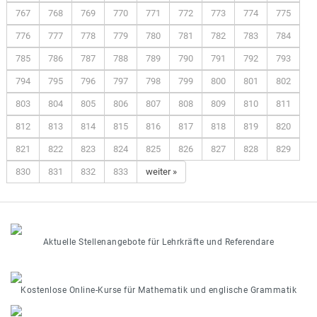
767
768
769
770
771
772
773
774
775
776
777
778
779
780
781
782
783
784
785
786
787
788
789
790
791
792
793
794
795
796
797
798
799
800
801
802
803
804
805
806
807
808
809
810
811
812
813
814
815
816
817
818
819
820
821
822
823
824
825
826
827
828
829
830
831
832
833
weiter »
Aktuelle Stellenangebote für Lehrkräfte und Referendare
Kostenlose Online-Kurse für Mathematik und englische Grammatik