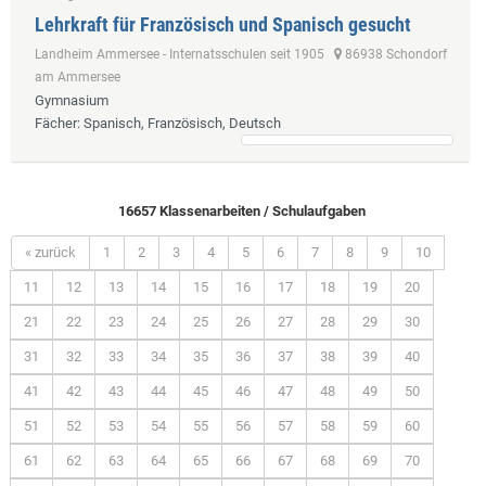
Lehrkraft für Französisch und Spanisch gesucht
Landheim Ammersee - Internatsschulen seit 1905
86938 Schondorf
am Ammersee
Gymnasium
Fächer
: Spanisch, Französisch, Deutsch
16657 Klassenarbeiten / Schulaufgaben
« zurück
1
2
3
4
5
6
7
8
9
10
11
12
13
14
15
16
17
18
19
20
21
22
23
24
25
26
27
28
29
30
31
32
33
34
35
36
37
38
39
40
41
42
43
44
45
46
47
48
49
50
51
52
53
54
55
56
57
58
59
60
61
62
63
64
65
66
67
68
69
70